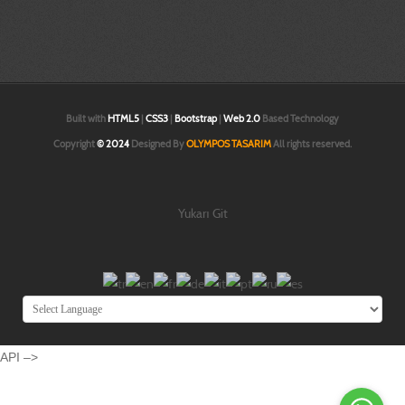
ve yüzey modelleme İzmir|3d baskı İzmir|3 boyutlu yazıcı İzmir|3d prototip
baskı İzmir |3d printer İzmir |İzmir prototip | İzmir tasarım |3d katı ve yüzey
modelleme İzmir|
Built with
HTML5
|
CSS3
|
Bootstrap
|
Web 2.0
Based Technology
Copyright
© 2024
Designed By
OLYMPOS TASARIM
All rights reserved.
Yukarı Git
API –>