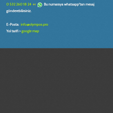
0 532 260 18 24
<<
Bu numaraya whatsapp'tan mesaj
gönderebilirsiniz.
E-Posta:
info@olympos.pro
Yol tarifi >
google map
mühendis, design, engineer, dizayn, plan, proje, model, makina, alet,
tasarım, modifiye, makine, teknik, resim, çizim, otomasyon, tarım makinaları
tasarımı,statik,dinamik,plan,proje,kalıp,teknik resim,3D scanner, 3D tarama,
3 boyutlu tarama, teknik ressam,imalat resmi, prototip tasarım, fabrika,
yerleşim, cad,cam, CNC, dik, işlem, merkezi, solidworks,solidcam,
autocad,rapidform, özel,ders, bornova, izmir, web,site, tasarım,grafik,
tasarım,katı, modelleme, yüzey, modelleme, relief, heykel, rölyef,
çalışmaları, sheet, metal,kesit, patent,faydalı model, endüstriyel,
tasarım,İZMİR, BORNOVA , tırmık , tarım,makinaları, teknoloji, sıra,döner,
mibzer, seramik rölyef, çizimler, teknik, resim, antet, seramik, alçı, kalıp,