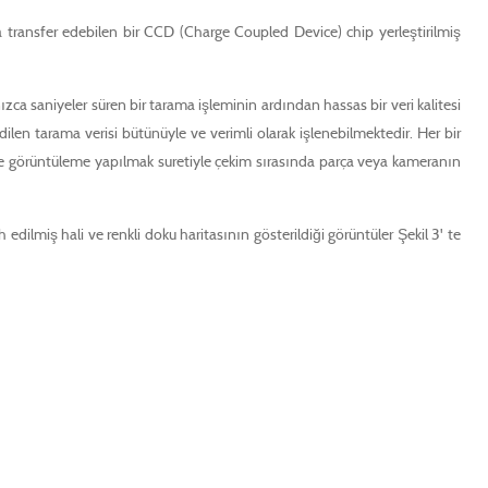
a transfer edebilen bir CCD (Charge Coupled Device) chip yerleştirilmiş
nızca saniyeler süren bir tarama işleminin ardından hassas bir veri kalitesi
len tarama verisi bütünüyle ve verimli olarak işlenebilmektedir. Her bir
line görüntüleme yapılmak suretiyle çekim sırasında parça veya kameranın
ilmiş hali ve renkli doku haritasının gösterildiği görüntüler Şekil 3' te