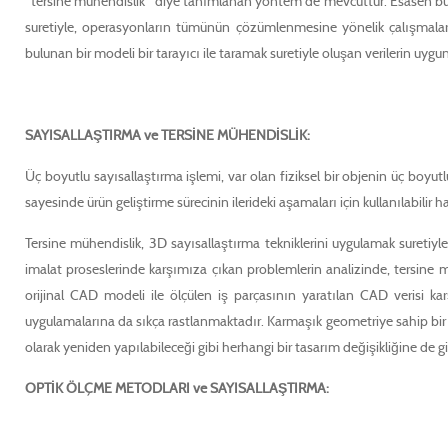
"tersine mühendislik" diye tanımlanan yöntem de mevcuttur. Esasen bu 
suretiyle, operasyonların tümünün çözümlenmesine yönelik çalışmaları
bulunan bir modeli bir tarayıcı ile taramak suretiyle oluşan verilerin uy
SAYISALLAŞTIRMA ve TERSİNE MÜHENDİSLİK:
Üç boyutlu sayısallaştırma işlemi, var olan fiziksel bir objenin üç boy
sayesinde ürün geliştirme sürecinin ilerideki aşamaları için kullanılabilir ha
Tersine mühendislik, 3D sayısallaştırma tekniklerini uygulamak suretiy
imalat proseslerinde karşımıza çıkan problemlerin analizinde, tersine m
orijinal CAD modeli ile ölçülen iş parçasının yaratılan CAD verisi karş
uygulamalarına da sıkça rastlanmaktadır. Karmaşık geometriye sahip bir pa
olarak yeniden yapılabileceği gibi herhangi bir tasarım değişikliğine de gi
OPTİK ÖLÇME METODLARI ve SAYISALLAŞTIRMA: