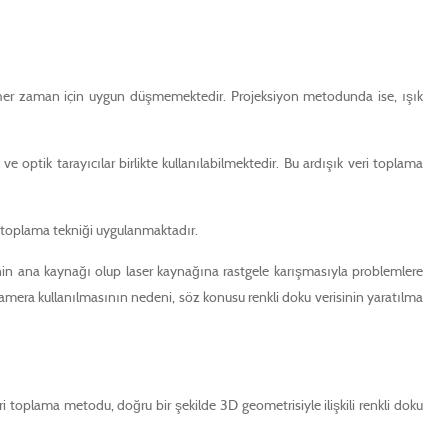
ada her zaman için uygun düşmemektedir. Projeksiyon metodunda ise, ışık
e optik tarayıcılar birlikte kullanılabilmektedir. Bu ardışık veri toplama
ri toplama tekniği uygulanmaktadır.
inin ana kaynağı olup laser kaynağına rastgele karışmasıyla problemlere
r kamera kullanılmasının nedeni, söz konusu renkli doku verisinin yaratılma
 toplama metodu, doğru bir şekilde 3D geometrisiyle ilişkili renkli doku