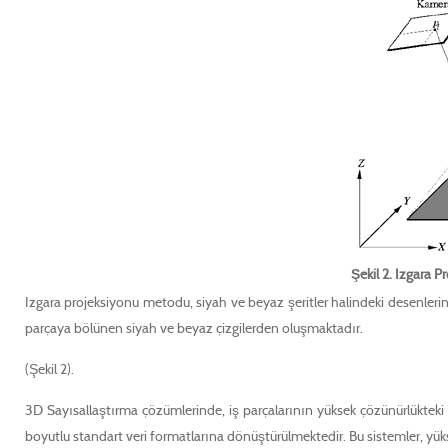
Şekil 2. Izgara P
Izgara projeksiyonu metodu, siyah ve beyaz şeritler halindeki desenleri
parçaya bölünen siyah ve beyaz çizgilerden oluşmaktadır.
(Şekil 2).
3D Sayısallaştırma çözümlerinde, iş parçalarının yüksek çözünürlükteki C
boyutlu standart veri formatlarına dönüştürülmektedir. Bu sistemler, yükse