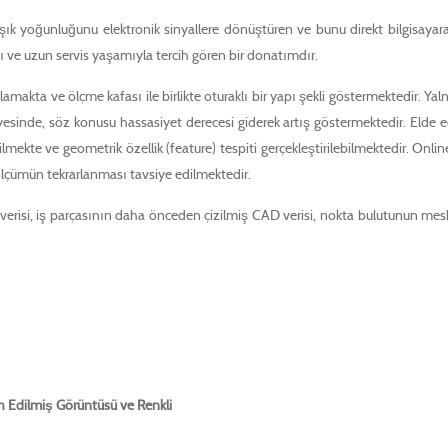
ışık yoğunluğunu elektronik sinyallere dönüştüren ve bunu direkt bilgisayar
ı ve uzun servis yaşamıyla tercih gören bir donatımdır.
lamakta ve ölçme kafası ile birlikte oturaklı bir yapı şekli göstermektedir. Yal
esinde, söz konusu hassasiyet derecesi giderek artış göstermektedir. Elde edi
mekte ve geometrik özellik (feature) tespiti gerçekleştirilebilmektedir. On
ölçümün tekrarlanması tavsiye edilmektedir.
erisi, iş parçasının daha önceden çizilmiş CAD verisi, nokta bulutunun mesh ed
h Edilmiş Görüntüsü ve Renkli