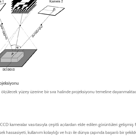
rojeksiyonu
n ölçülecek yüzey üzerine bir sıra halinde projeksiyonu temeline dayanmaktad
CD kameralar vasıtasıyla çeşitli açılardan elde edilen görüntüleri gelişmiş fo
k hassasiyeti, kullanım kolaylığı ve hızı ile dünya çapında başarılı bir şekild