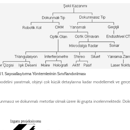
il 1. Sayısallaştırma Yöntemlerinin Sınıflandırılması
 modelini yaratmak, objeyi çok küçük detaylarına kadar modellemek ve gerçek 
okunmasız ve dokunmalı metotlar olmak üzere iki grupta incelenmektedir. D