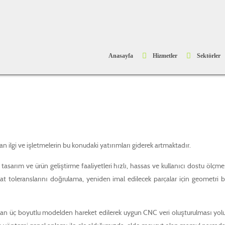
Anasayfa
Hizmetler
Sektörler
an ilgi ve işletmelerin bu konudaki yatırımları giderek artmaktadır.
asarım ve ürün geliştirme faaliyetleri hızlı, hassas ve kullanıcı dostu ölçme 
alat toleranslarını doğrulama, yeniden imal edilecek parçalar için geometr
n üç boyutlu modelden hareket edilerek uygun CNC veri oluşturulması yoluyl