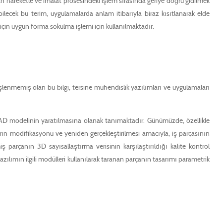
hareketle ve imalat prosesindeki işlem sırasında geriye doğru gidilmek
ecek bu terim, uygulamalarda anlam itibarıyla biraz kısıtlanarak elde
 için uygun forma sokulma işlemi için kullanılmaktadır.
şlenmemiş olan bu bilgi, tersine mühendislik yazılımları ve uygulamaları
a CAD modelinin yaratılmasına olanak tanımaktadır. Günümüzde, özellikle
arın modifikasyonu ve yeniden gerçekleştirilmesi amacıyla, iş parçasının
ş parçanın 3D sayısallaştırma verisinin karşılaştırıldığı kalite kontrol
zılımın ilgili modülleri kullanılarak taranan parçanın tasarımı parametrik