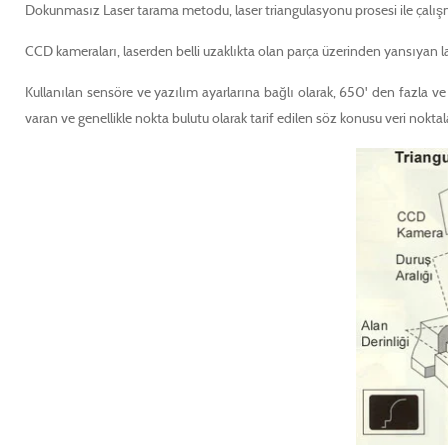
Dokunmasız Laser tarama metodu, laser triangulasyonu prosesi ile çalışmak
CCD kameraları, laserden belli uzaklıkta olan parça üzerinden yansıyan la
Kullanılan sensöre ve yazılım ayarlarına bağlı olarak, 650' den fazla v
varan ve genellikle nokta bulutu olarak tarif edilen söz konusu veri noktala