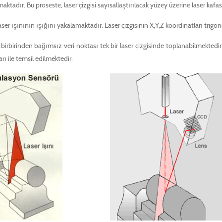
tadır. Bu proseste, laser çizgisi sayısallaştırılacak yüzey üzerine laser kaf
ser ışınının ışığını yakalamaktadır. Laser çizgisinin X,Y,Z koordinatları trig
e birbirinden bağımsız veri noktası tek bir laser çizgisinde toplanabilmekt
rı ile temsil edilmektedir.