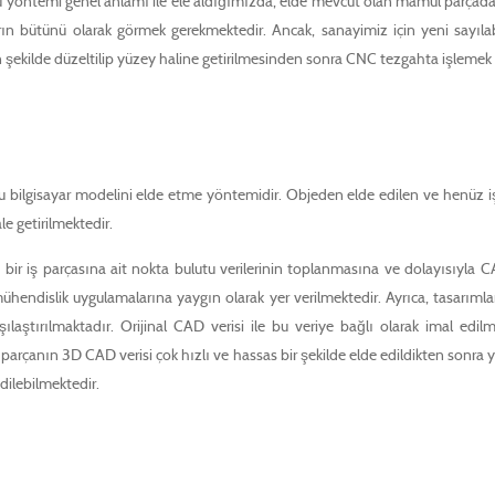
yöntemi genel anlamı ile ele aldığımızda, elde mevcut olan mamul parçadan 
n bütünü olarak görmek gerekmektedir. Ancak, sanayimiz için yeni sayılabil
gun şekilde düzeltilip yüzey haline getirilmesinden sonra CNC tezgahta işlemek
utlu bilgisayar modelini elde etme yöntemidir. Objeden elde edilen ve henüz i
le getirilmektedir.
le bir iş parçasına ait nokta bulutu verilerinin toplanmasına ve dolayısıyl
ühendislik uygulamalarına yaygın olarak yer verilmektedir. Ayrıca, tasarıml
ılaştırılmaktadır. Orijinal CAD verisi ile bu veriye bağlı olarak imal edilmi
rçanın 3D CAD verisi çok hızlı ve hassas bir şekilde elde edildikten sonra ya
dilebilmektedir.