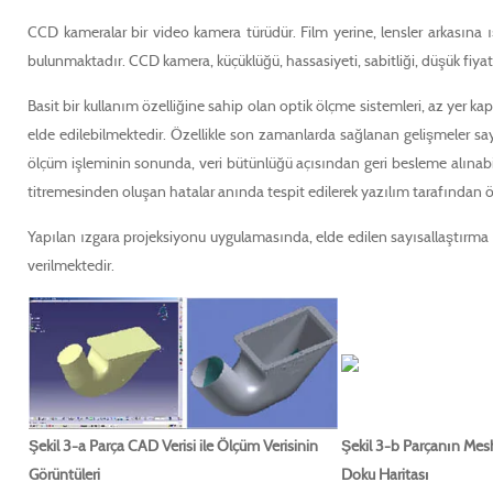
CCD kameralar bir video kamera türüdür. Film yerine, lensler arkasına 
bulunmaktadır. CCD kamera, küçüklüğü, hassasiyeti, sabitliği, düşük fiyat
Basit bir kullanım özelliğine sahip olan optik ölçme sistemleri, az yer kap
elde edilebilmektedir. Özellikle son zamanlarda sağlanan gelişmeler say
ölçüm işleminin sonunda, veri bütünlüğü açısından geri besleme alınabil
titremesinden oluşan hatalar anında tespit edilerek yazılım tarafından 
Yapılan ızgara projeksiyonu uygulamasında, elde edilen sayısallaştırma v
verilmektedir.
Şekil 3-a Parça CAD Verisi ile Ölçüm Verisinin
Şekil 3-b Parçanın Mes
Görüntüleri
Doku Haritası