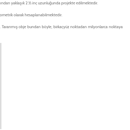
asından yaklaşık 2 ½ inç uzunluğunda projekte edilmektedir.
onometrik olarak hesaplanabilmektedir.
edir. Taranmış obje bundan böyle, birkaçyüz noktadan milyonlarca noktaya