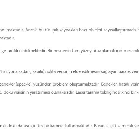
kullanılmaktadır. Ancak, bu tür ışık kaynakları bazı objeleri sayısallaştırm
maktadır.
bölge profili olabilmektedir. Bir nesnenin tüm yüzeyini kaplamak için mekanik v
 milyona kadar çıkabilir) nokta verisinin elde edilmesini sağlayan paralel ve
ği benekler (speckle) yüzünden problem oluşturmaktadır. Benekler, hatalı ver
kli doku verisinin yaratılması olanaksızdır. Laser tarama tekniğinde ikinci bi
i doku datası için tek bir kamera kullanmaktadır. Buradaki çift kameralı veri