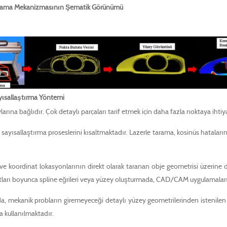
Tarama Mekanizmasının Şematik Görünümü
ayısallaştırma Yöntemi
rına bağlıdır. Çok detaylı parçaları tarif etmek için daha fazla noktaya ihti
ak sayısallaştırma proseslerini kısaltmaktadır. Lazerle tarama, kosinüs hatal
ve koordinat lokasyonlarının direkt olarak taranan obje geometrisi üzerine dü
atları boyunca spline eğrileri veya yüzey oluşturmada, CAD/CAM uygulamaları 
a, mekanik probların giremeyeceği detaylı yüzey geometrilerinden istenilen
a kullanılmaktadır.